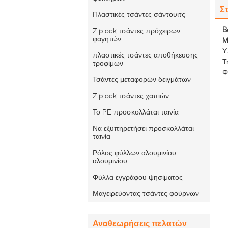
Στ
Πλαστικές τσάντες σάντουιτς
B
Ziplock τσάντες πρόχειρων
φαγητών
M
Υ
πλαστικές τσάντες αποθήκευσης
Τ
τροφίμων
Φ
Τσάντες μεταφορών δειγμάτων
Ziplock τσάντες χαπιών
Το PE προσκολλάται ταινία
Να εξυπηρετήσει προσκολλάται
ταινία
Ρόλος φύλλων αλουμινίου
αλουμινίου
Φύλλα εγγράφου ψησίματος
Μαγειρεύοντας τσάντες φούρνων
Αναθεωρήσεις πελατών