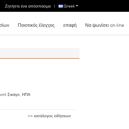
Ζητήστε ένα απόσπασμα
|
Greek
σίων
Ποιοτικός έλεγχος
επαφή
Να ψωνίσει on-line
mont Σικάγο, ΗΠΑ
>> κατάλογος ειδήσεων