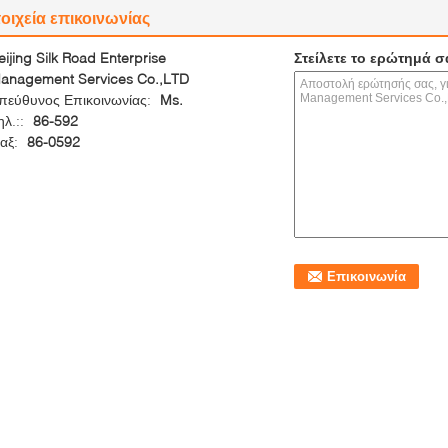
οιχεία επικοινωνίας
eijing Silk Road Enterprise
Στείλετε το ερώτημά σ
anagement Services Co.,LTD
πεύθυνος Επικοινωνίας:
Ms.
ηλ.::
86-592
αξ:
86-0592