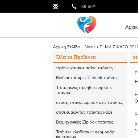
86-592
Αρχικ
Αρχική Σελίδα
News
PLMA ΣΙΚΆΓΟ 201
Όλα τα Προϊόντα
ε
ziplock συσκευασίας τσάντες
P
Βιοδιασπάσιμες Ziplock τσάντες
Η
Τυπωμένες συνήθεια ziplock
τσάντες
Η
Θ
στάση επάνω ziplock στις τσάντες
συσκευάζοντας τσάντες καφέ
Κ
Βιομηχανικές Ziplock τσάντες
Χ
1
Τσάντες κλειδαριών φερμουάρ
ψυκτήρων