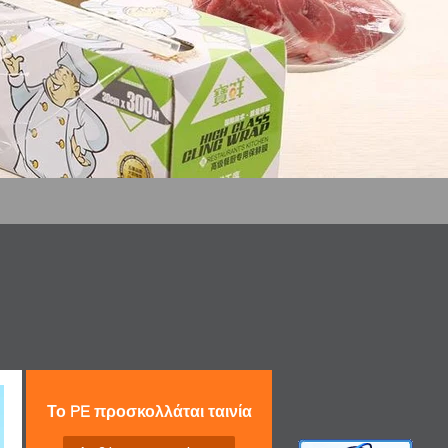
Το PE προσκολλάται ταινία