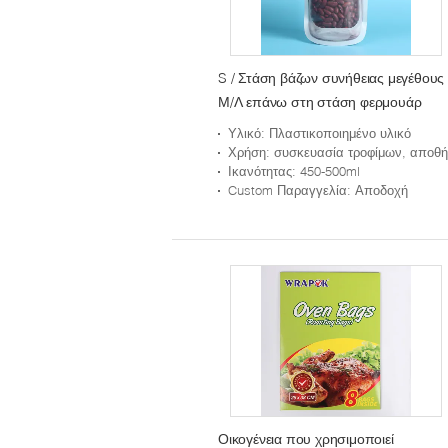
S / Στάση βάζων συνήθειας μεγέθους
Μ/Λ επάνω στη στάση φερμουάρ
επάνω στη σακούλα που συσκευάζει
Υλικό
: Πλαστικοποιημένο υλικό
την ξηρά συσκευασία τροφίμων
Χρήση
: συσκευασία τροφίμων, αποθήκευ
Ικανότητας
: 450-500ml
Custom Παραγγελία
: Αποδοχή
Οικογένεια που χρησιμοποιεί