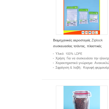
Βιομηχανικές αεροστεγείς Ziplock
συσκευασίας τσάντες, πλαστικές
στενές πλαστικές τσάντες φερμουάρ
Υλικό
: 100% LDPE
ανακυκλώσιμες
Χρήση
: Για να συσκευάσει την ηλεκτρονική και τα ηλεκτρονικά στοιχεία, το νόμισμα, κ
Χαρακτηριστικό γνώρισμα
: Ανακυκλώσιμ
Σφράγιση & λαβή:
: Κορυφή φερμουάρ