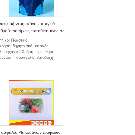
σκευάζοντας τσάντες τσαγιού
θμού τροφίμων, τοποθετημένες σε
τρώματα τσάντες καφέ φύλλων
Υλικό
: Πλαστικό
ουμινίου απόδειξης Moisure με το
Χρήση
: δημητριακά, καπνός
Βιομηχανική Χρήση
: Προώθηση
ερμουάρ
Custom Παραγγελία
: Αποδοχή
 ασφαλές PE κουζινών τροφίμων