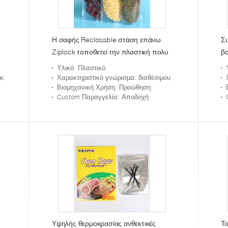
Η σαφής Reclosable στάση επάνω
Συ
Ziplock τοποθετεί την πλαστική πολυ
βα
τσάντα τσαντών κλειδαριών φερμουάρ
σ
Υλικό
: Πλαστικό
σφραγίδων σε σάκκο
αλ
ση
Χαρακτηριστικό γνώρισμα
: διαθέσιμου
Βιομηχανική Χρήση
: Προώθηση
φ
Custom Παραγγελία
: Αποδοχή
Υψηλής θερμοκρασίας ανθεκτικές
Το