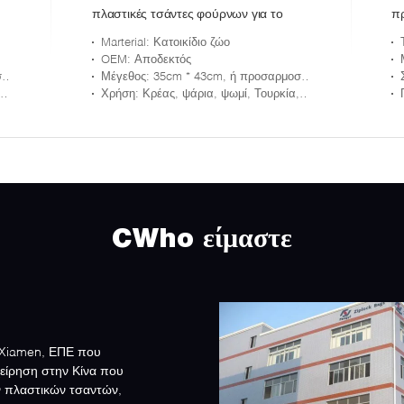
πλαστικές τσάντες φούρνων για το
πρ
μαγείρεμα, χρήση κοτόπουλου
πε
Marterial
: Κατοικίδιο ζώο
τσαντών φούρνων
σ
OEM
: Αποδεκτός
ς
Μέγεθος
: 35cm * 43cm, ή προσαρμοσμένος
α,…
Χρήση
: Κρέας, ψάρια, ψωμί, Τουρκία,…
CWho είμαστε
i Xiamen, ΕΠΕ που
χείρηση στην Κίνα που
ν πλαστικών τσαντών,