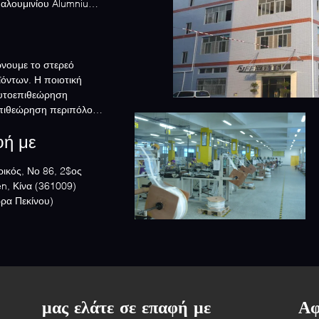
 αλουμινίου Alumnium.
νουμε το στερεό
ϊόντων. Η ποιοτική
 αυτοεπιθεώρηση
επιθεώρηση περιπόλου
φή με
ρικός, Νο 86, 2$ος
n, Κίνα (361009)
ώρα Πεκίνου)
μας ελάτε σε επαφή με
Αφ