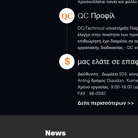
προσκολλάται ταινία και φύλλο
Ε...
QC
QC Προφίλ
QC/Technical υποστήριξη Παίρ
έλεγχο στην ποιότητα των προ
επιθεώρηση έχει διαιρέσει σε
εργασιακής διαδικασίας - QC 
- επιθεώρηση δει...
μας ελάτε σε επα
Διεύθυνση :
Δωμάτιο 503, κεντ
Anling δρόμος Qiaodan, Xiame
Χρόνο εργασίας:
9:00-18:00 (
FAX :
86-0592
Δείτε περισσότερων >>
News