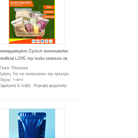
η
ροσαρμοσμένο Ziplock συσκευασίας
ου
α
ποθετεί LDPE την πολυ τσαντών σε
κκο τροφίμων σφραγίδα πιασιμάτων
Υλικό
: Πλαστικό
υσκευασίας σαφή
Χρήση
: Για να συσκευάσει την ηλεκτρονική και τα ηλεκτρονικά στοιχεία, το νόμισμα, κ.λπ.
Πάχος
: 1-4mil
Σφράγιση & λαβή:
: Κορυφή φερμουάρ