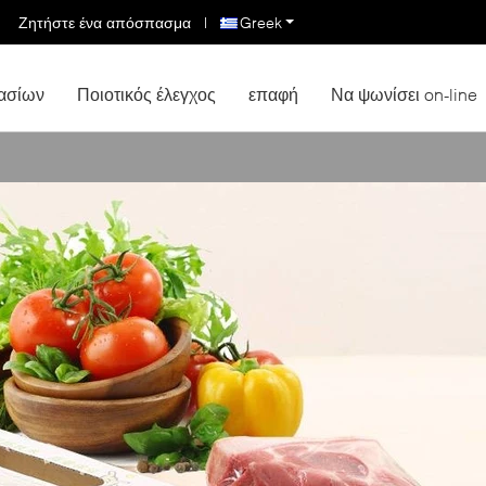
Ζητήστε ένα απόσπασμα
|
Greek
ασίων
Ποιοτικός έλεγχος
επαφή
Να ψωνίσει on-line