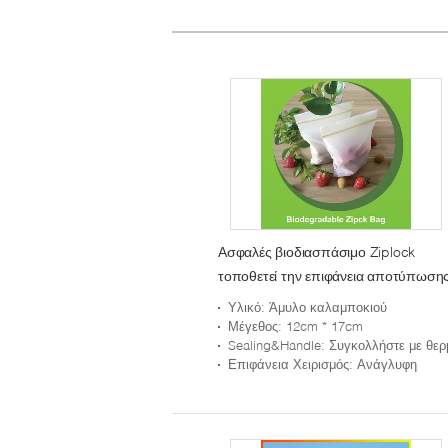
Λ
Z
Ασφαλές βιοδιασπάσιμο Ziplock
τοποθετεί την επιφάνεια αποτύπωση
σε ανάγλυφο σε σάκκο που χειρίζεται
Υλικό
: Άμυλο καλαμποκιού
12cm X 17cm μέγεθος
Μέγεθος
: 12cm * 17cm
Sealing&Handle
: Συγκολλήστε με θερμότητ
Επιφάνεια Χειρισμός
: Ανάγλυφη