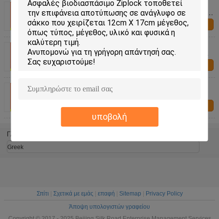
Πλαστικές τσάντες αποθήκευσης τροφίμων
υπεραγορών/φερμουάρ επάνω στο Resealable
χρηματοκιβώτιο τροφίμων τσαντών
επαφή
αποθήκευσης
Διαφανείς Ziplock πλαστικές τσάντες
αποθήκευσης τροφίμων Resealable, τσάντες
τροφίμων σφραγίδων φερμουάρ
επαφή
Τοπ πλαστικές τσάντες αποθήκευσης
τροφίμων φερμουάρ με τον ολισθαίνοντα
ρυθμιστή, αεροστεγείς Ziplock αποθήκευσης
επαφή
τσάντες
υποβολή
Γλώσσα αλλαγής
Greek
Σπίτι
|
Σχετικά με εμάς
|
επαφή
|
Sitemap
|
Privacy Policy
Άποψη υπολογιστών γραφείου
Copyright © 2017 - 2025 Beijing Silk Road Enterprise Management Services