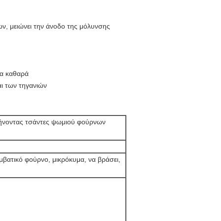
ν, μειώνει την άνοδο της μόλυνσης
ια καθαρά
αι των τηγανιών
 ψήνοντας τσάντες ψωμιού φούρνων
υμβατικό φούρνο, μικρόκυμα, να βράσει,