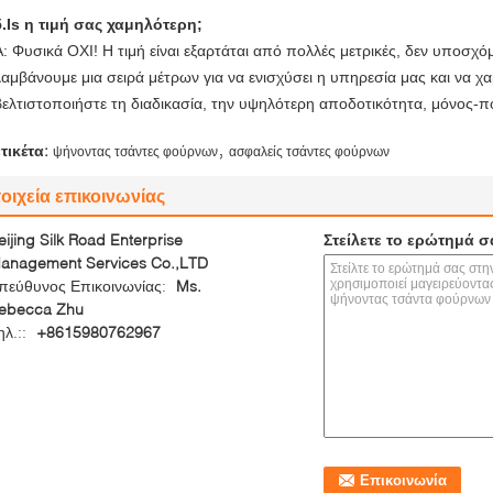
5.Is η τιμή σας χαμηλότερη;
Α: Φυσικά ΟΧΙ! Η τιμή είναι εξαρτάται από πολλές μετρικές, δεν υποσχ
λαμβάνουμε μια σειρά μέτρων για να ενισχύσει η υπηρεσία μας και να 
βελτιστοποιήστε τη διαδικασία, την υψηλότερη αποδοτικότητα, μόνος-πο
,
ετικέτα:
ψήνοντας τσάντες φούρνων
ασφαλείς τσάντες φούρνων
οιχεία επικοινωνίας
eijing Silk Road Enterprise
Στείλετε το ερώτημά σ
anagement Services Co.,LTD
πεύθυνος Επικοινωνίας:
Ms.
ebecca Zhu
ηλ.::
+8615980762967