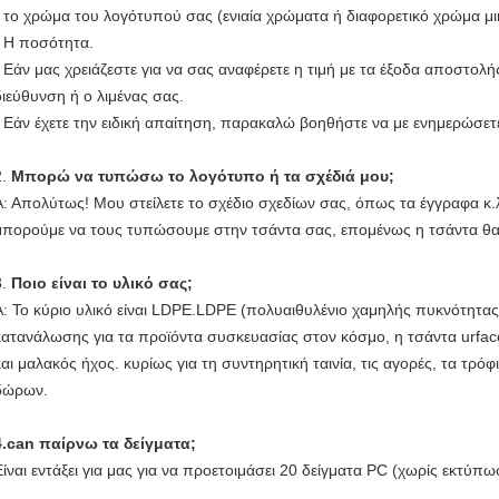
- το χρώμα του λογότυπού σας (ενιαία χρώματα ή διαφορετικό χρώμα μι
- Η ποσότητα.
- Εάν μας χρειάζεστε για να σας αναφέρετε η τιμή με τα έξοδα αποστο
διεύθυνση ή ο λιμένας σας.
- Εάν έχετε την ειδική απαίτηση, παρακαλώ βοηθήστε να με ενημερώσετ
2.
Μπορώ να τυπώσω το λογότυπο ή τα σχέδιά μου;
Α: Απολύτως! Μου στείλετε το σχέδιο σχεδίων σας, όπως τα έγγραφα κ
μπορούμε να τους τυπώσουμε στην τσάντα σας, επομένως η τσάντα θα ε
3.
Ποιο είναι το υλικό σας;
Α: Το κύριο υλικό είναι LDPE.LDPE (πολυαιθυλένιο χαμηλής πυκνότητας),
κατανάλωσης για τα προϊόντα συσκευασίας στον κόσμο, η τσάντα urface
και μαλακός ήχος. κυρίως για τη συντηρητική ταινία, τις αγορές, τα τρό
δώρων.
4.can παίρνω τα δείγματα;
Είναι εντάξει για μας για να προετοιμάσει 20 δείγματα PC (χωρίς εκτύπ