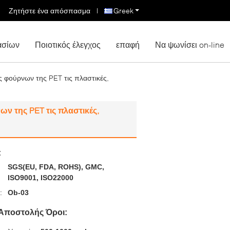
Ζητήστε ένα απόσπασμα
|
Greek
ασίων
Ποιοτικός έλεγχος
επαφή
Να ψωνίσει on-line
ς φούρνων της PET τις πλαστικές,
ν της PET τις πλαστικές,
:
SGS(EU, FDA, ROHS), GMC,
ISO9001, ISO22000
:
Ob-03
Αποστολής Όροι: