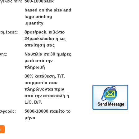
γελίας min:
500-1000pack
based on the size and
logo printing
,quantity
ομέρειες:
8pcs/pack, κιβώτιο
24packs/color ή ως
απαίτησή σας
σης:
Ναυτιλία σε 30 ημέρες
μετά από την
πληρωμή
30% κατάθεση, T/T,
ισορροπία που
πληρώνονται πριν
από την αποστολή ή
L/C, D/P.
σφοράς:
5000-10000 πακέτο το
μήνα
α