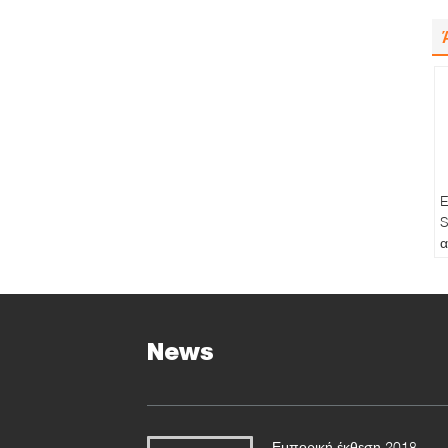
E
S
α
ψ
Τ
φ
τ
News
π
M
ζ
Εμπορική έκθεση 2018