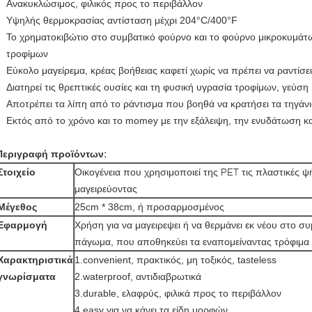
Ανακυκλώσιμος, φιλικός προς το περιβάλλον
Υψηλής θερμοκρασίας αντίσταση μέχρι 204°C/400°F
Το χρηματοκιβώτιο στο συμβατικό φούρνο και το φούρνο μικροκυμάτω
τροφίμων
Εύκολο μαγείρεμα, κρέας βοήθειας καφετί χωρίς να πρέπει να ραντίσει
Διατηρεί τις θρεπτικές ουσίες και τη φυσική υγρασία τροφίμων, γεύση
Αποτρέπει τα λίπη από το ράντισμα που βοηθά να κρατήσει τα τηγάν
Εκτός από το χρόνο και το momey με την εξάλειψη, την ενυδάτωση κ
Περιγραφή προϊόντων:
Οικογένεια που χρησιμοποιεί της PET τις πλαστικές
Στοιχείο
μαγειρεύοντας
Μέγεθος
25cm * 38cm, ή προσαρμοσμένος
Εφαρμογή
Χρήση για να μαγειρεψει ή να θερμάνει εκ νέου στο σ
πάγωμα, που αποθηκεύει τα εναπομείναντας τρόφιμα
Χαρακτηριστικά
1.convenient, πρακτικός, μη τοξικός, tasteless
γνωρίσματα
2.waterproof, αντιδιαβρωτικά
3.durable, ελαφρύς, φιλικά προς το περιβάλλον
4.easy για να κάνει τα είδη μορφών,