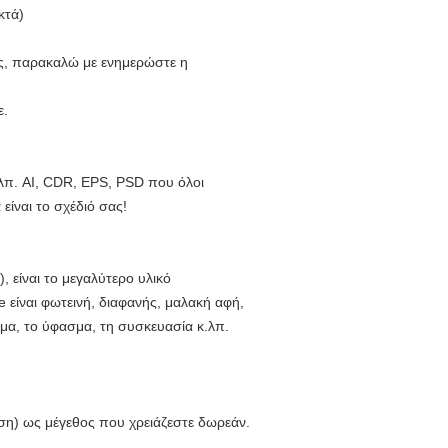
κτά)
λής, παρακαλώ με ενημερώστε η
ε.
.λπ. AI, CDR, EPS, PSD που όλοι
ίναι το σχέδιό σας!
 είναι το μεγαλύτερο υλικό
 είναι φωτεινή, διαφανής, μαλακή αφή,
φιμα, το ύφασμα, τη συσκευασία κ.λπ.
ωση) ως μέγεθος που χρειάζεστε δωρεάν.