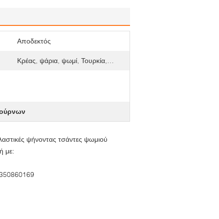
Αποδεκτός
Κρέας, ψάρια, ψωμί, Τουρκία,…
φούρνων
πλαστικές ψήνοντας τσάντες ψωμιού
ή με:
350860169