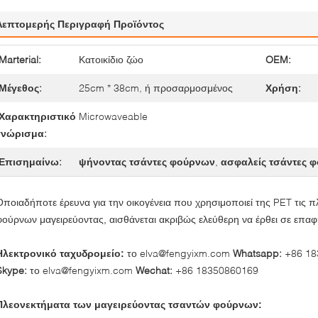
Λεπτομερής Περιγραφή Προϊόντος
Marterial:
Κατοικίδιο ζώο
OEM:
Μέγεθος:
25cm * 38cm, ή προσαρμοσμένος
Χρήση:
Χαρακτηριστικό
Microwaveable
γνώρισμα:
Επισημαίνω:
ψήνοντας τσάντες φούρνων
,
ασφαλείς τσάντες 
την οικογένεια που χρησιμοποιεί της PET τις 
Οποιαδήποτε έρευνα για
φούρνων μαγειρεύοντας
, αισθάνεται ακριβώς ελεύθερη να έρθει σε επαφ
το elva@fengyixm.com
Whatsapp:
+86 18
Ηλεκτρονικό ταχυδρομείο:
Skype:
το elva@fengyixm.com
Wechat:
+86 18350860169
Πλεονεκτήματα των μαγειρεύοντας τσαντών φούρνων: