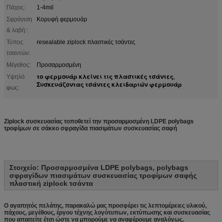
Πάχος:
1-4mil
Σφράγιση
Κορυφή φερμουάρ
& λαβή::
Τύπος
resealable ziplock πλαστικές τσάντες
τσαντών:
Μέγεθος:
Προσαρμοσμένη
το φερμουάρ κλείνει τις πλαστικές τσάντες
Υψηλό
,
Συσκευάζοντας τσάντες κλειδαριών φερμουάρ
φως:
Ziplock συσκευασίας τοποθετεί την προσαρμοσμένη LDPE polybags
τροφίμων σε σάκκο σφραγίδα πιασιμάτων συσκευασίας σαφή
Στοιχείο: Προσαρμοσμένα LDPE polybags, polybags
σφραγίδων πιασιμάτων συσκευασίας τροφίμων σαφής
πλαστική ziplock τσάντα
Ο αγαπητός πελάτης, παρακαλώ μας προσφέρει τις λεπτομέρειες υλικού,
πάχους, μεγέθους, έργου τέχνης λογότυπων, εκτύπωσης και συσκευασίας
που απαιτείτε έτσι ώστε να μπορούμε να αναφέρουμε αναλόγως.