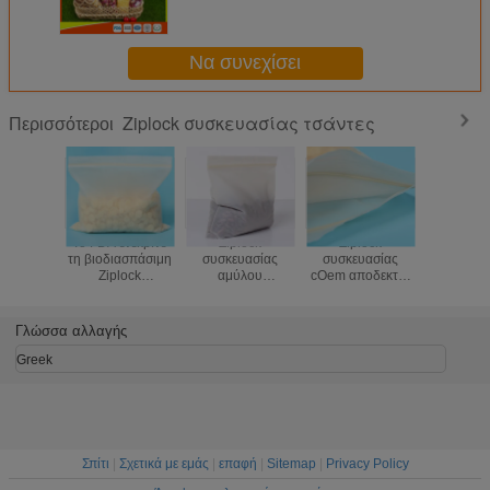
πολυ τσαντών σε σάκκο
τροφίμων σφραγίδα πιασιμάτων
συσκευασίας σαφή
Να συνεχίσει
Ziplock συσκευασίας τσάντες
Περισσότεροι
Το FDA ενέκρινε
Ziplock
Ziplock
Τυποποι
τη βιοδιασπάσιμη
συσκευασίας
συσκευασίας
Ziplo
Ziplock
αμύλου
cOem αποδεκτές
συσκευ
λιπασματοποιήσιμη
καλαμποκιού
τσάντες, μικρές
πάχους τσ
βιο τσάντα
τσάντες,
Ziplock τσάντες
σαφε
αμύλου
βιοδιασπάσιμες
για το κόσμημα
Reseal
Γλώσσα αλλαγής
καλαμποκιού
λιπασματοποιήσιμες
πλαστικές 
τσαντών
Ziplock πλαστικές
Greek
τσάντες
Σπίτι
|
Σχετικά με εμάς
|
επαφή
|
Sitemap
|
Privacy Policy