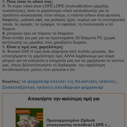
3.
Ποιο είναι το υλικό σας;
Α: Το κύριο υλικό είναι LDPE.LDPE (πολυαιθυλένιο χαμηλής
πυκνότητας), είναι το μεγαλύτερο υλικό κατανάλωσης για τα
προϊόντα συσκευασίας στον κόσμο, η τσάντα urface είναι φωτεινή,
διαφανής, μαλακή αφή, και μαλακός ήχος. κυρίως για τη συντηρητική
ταινία, τις αγορές, τα τρόφιμα, το ύφασμα, τη συσκευασία κ.λπ.
δώρων.
4.
μπορούν εγώ να πάρουν τα δείγματα;
Είναι εντάξει για μας για να προετοιμάσει 20 δείγματα PC (χωρίς
εκτύπωση) ως μέγεθος που χρειάζεστε δωρεάν.
5.
Είναι η τιμή σας χαμηλότερη;
Α: Φυσικά ΟΧΙ! Η τιμή είναι εξαρτάται από πολλές μετρικές, δεν
υποσχόμαστε τη χαμηλότερη τιμή. ΑΛΛΑ λαμβάνουμε μια σειρά
μέτρων για να ενισχύσει η υπηρεσία μας και να χαμηλώσει το κόστος
μας, όπως βελτιστοποιήστε τη διαδικασία, την υψηλότερη
αποδοτικότητα, μόνος-που γίνονται κ.λπ.
το φερμουάρ κλείνει τις πλαστικές τσάντες
Ετικέττες:
,
Συσκευάζοντας τσάντες κλειδαριών φερμουάρ
Αποκτήστε την καλύτερη τιμή για
Προσαρμοσμένο Ziplock
συσκευασίας τοποθετεί LDPE την