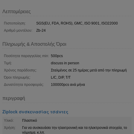
Λεπτομέρειες
Πιστοποίηση:
SGS(EU, FDA, ROHS), GMC, ISO 9001, ISO22000
Αριθμό μοντέλου:
Zb-24
Πληρωμής & Αποστολής Όροι
Ποσότητα παραγγελίας min:
500pcs
Τιμή:
discuss in person
Χρόνος παράδοσης:
Σταλμένος σε 25 ημέρες μετά από την πληρωμή
Όροι πληρωμής:
L/C, D/P, T/T
Δυνατότητα προσφοράς:
100000pcs ανά μήνα
περιγραφή
Ziplock συσκευασίας τσάντες
Υλικό:
Πλαστικό
Χρήση:
Για να συσκευάσει την ηλεκτρονική και τα ηλεκτρονικά στοιχεία, το
νόμισμα, κ.λπ.