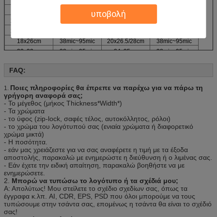
8x12cm
38mic~95mic
9x13cm
38mic~95mic
10x15cm
38mic~95mic
11x16cm
38mic~95mic
υποβολή
12x17/17.5cm
38mic~95mic
13x19cm
38mic~95mic
14x20/20.5cm
38mic~95mic
17x25cm
38mic~95mic
18x26cm
38mic~95mic
20x26.5/28cm
38mic~95mic
23x32cm
38mic~95mic
24x35cm
38mic~95mic
26x37cm
38mic~95mic
28x40cm
38mic~95mic
FAQ:
Ποιες πληροφορίες θα έπρεπε να παρέχω για να πάρω τη
1.
γρήγορη αναφορά σας;
- Το μέγεθος (μήκος Thickness*Width*)
- Τα χρώματα
- το ύφος (zip-lock, σαφές τέλος, αυτοκόλλητος, ρόλοι)
- το χρώμα του λογότυπού σας (ενιαία χρώματα ή διαφορετικό
χρώμα μικτά)
- Η ποσότητα.
- εάν μας χρειάζεστε για να σας αναφέρετε η τιμή με τα έξοδα
αποστολής, παρακαλώ με ενημερώστε η διεύθυνση ή ο λιμένας σας.
- Εάν έχετε την ειδική απαίτηση, παρακαλώ βοηθήστε να με
ενημερώσετε.
2.
Μπορώ να τυπώσω το λογότυπο ή τα σχέδιά μου;
Α: Απολύτως! Μου στείλετε το σχέδιο σχεδίων σας, όπως τα
έγγραφα κ.λπ. AI, CDR, EPS, PSD που όλοι μπορούμε να τους
τυπώσουμε στην τσάντα σας, επομένως η τσάντα θα είναι το σχέδιό
σας!